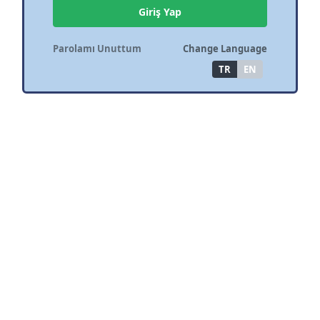
Giriş Yap
Parolamı Unuttum
Change Language
TR
EN