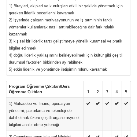
1) Bireyleri, ekipleri ve kuruluşları etkili bir şekilde yönetmek için
gereken liderlik becerilerini kavramak
2) işyerinde çalışan motivasyonunun ve iş tatmininin farklı
yöntemler kullanılarak nasıl arttırabileceğine dair farkındalık
kazanmak
3) kişisel bir liderlik tarzı geliştirmeye yönelik kuramsal ve pratik
bilgiler edinmek
4) doğru liderlik yaklaşımını belirleyebilmek için kültür gibi çeşitli
durumsal faktörleri birbirinden ayırabilmek
5) etkin liderlik ve yönetimde iletişimin rolünü kavramak
Program Öğrenme Çıktıları/Ders
Öğrenme Çıktıları
1
2
3
4
5
1) Muhasebe ve finans, operasyon
yönetimi, pazarlama ve teknoloji de
dahil olmak üzere çeşitli organizasyonel
bilgileri analiz etme yeteneği
2) Organizasyonun işlevsel bilgisini,