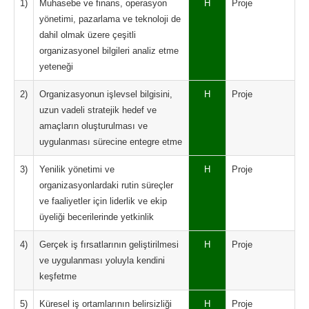
1)
Muhasebe ve finans, operasyon
H
Proje
yönetimi, pazarlama ve teknoloji de
dahil olmak üzere çeşitli
organizasyonel bilgileri analiz etme
yeteneği
2)
Organizasyonun işlevsel bilgisini,
H
Proje
uzun vadeli stratejik hedef ve
amaçların oluşturulması ve
uygulanması sürecine entegre etme
3)
Yenilik yönetimi ve
H
Proje
organizasyonlardaki rutin süreçler
ve faaliyetler için liderlik ve ekip
üyeliği becerilerinde yetkinlik
4)
Gerçek iş fırsatlarının geliştirilmesi
H
Proje
ve uygulanması yoluyla kendini
keşfetme
5)
Küresel iş ortamlarının belirsizliği
H
Proje