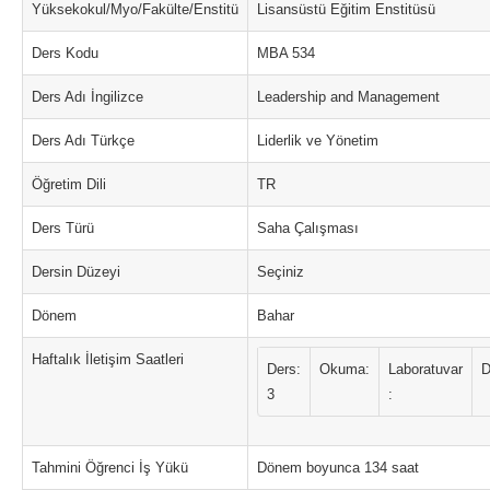
Yüksekokul/Myo/Fakülte/Enstitü
Lisansüstü Eğitim Enstitüsü
Ders Kodu
MBA 534
Ders Adı İngilizce
Leadership and Management
Ders Adı Türkçe
Liderlik ve Yönetim
Öğretim Dili
TR
Ders Türü
Saha Çalışması
Dersin Düzeyi
Seçiniz
Dönem
Bahar
Haftalık İletişim Saatleri
Ders:
Okuma:
Laboratuvar
D
3
:
Tahmini Öğrenci İş Yükü
Dönem boyunca 134 saat