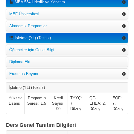
MBA 534 Liderlik ve Yönetim
MEF Üniversitesi
Akademik Programlar
İşletme (YL) (Tezsiz)
Öğrenciler için Genel Bilgi
Diploma Eki
Erasmus Beyanı
İşletme (YL) (Tezsiz)
Yüksek
Programın
Kredi
TYYÇ:
QF-
EQF:
Lisans
Süresi: 1.5
Sayısı:
7.
EHEA: 2.
7.
90
Düzey
Düzey
Düzey
Ders Genel Tanıtım Bilgileri