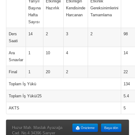
Yarıyıl
Etkinliğe
Etkinliğin
Etkinlik
Başına
Hazırlık
Kendisinde
Gereksinimlerini
Hafta
Harcanan
Tamamlama
Sayısı
Ders
14
2
3
2
98
Saati
Ara
1
10
4
14
Sınavlar
Final
1
20
2
22
Toplam İş Yükü
134
Toplam İş Yükü/25
5.4
AKTS
5
Huzur Mah. Maslak Ayazağa
Önizleme
Başa dön
Cad. No.4 34396 Sarıyer