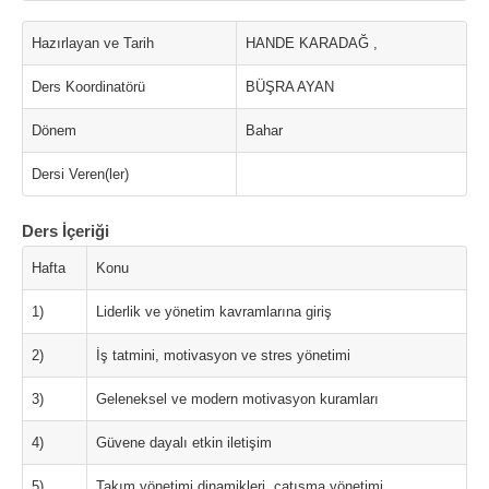
Hazırlayan ve Tarih
HANDE KARADAĞ ,
Ders Koordinatörü
BÜŞRA AYAN
Dönem
Bahar
Dersi Veren(ler)
Ders İçeriği
Hafta
Konu
1)
Liderlik ve yönetim kavramlarına giriş
2)
İş tatmini, motivasyon ve stres yönetimi
3)
Geleneksel ve modern motivasyon kuramları
4)
Güvene dayalı etkin iletişim
5)
Takım yönetimi dinamikleri, çatışma yönetimi