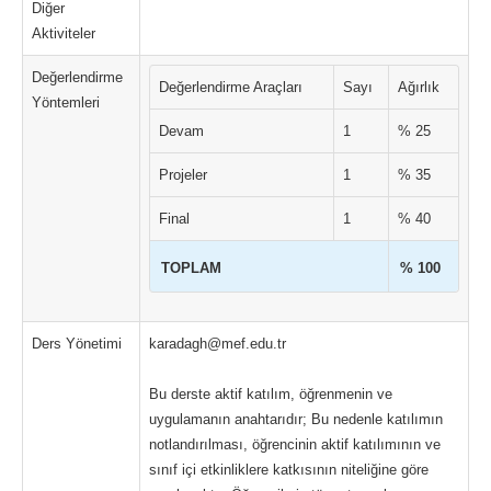
Diğer
Aktiviteler
Değerlendirme
Değerlendirme Araçları
Sayı
Ağırlık
Yöntemleri
Devam
1
% 25
Projeler
1
% 35
Final
1
% 40
TOPLAM
% 100
Ders Yönetimi
karadagh@mef.edu.tr
Bu derste aktif katılım, öğrenmenin ve
uygulamanın anahtarıdır; Bu nedenle katılımın
notlandırılması, öğrencinin aktif katılımının ve
sınıf içi etkinliklere katkısının niteliğine göre