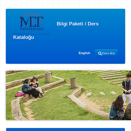
Bilgi Paketi / Ders
Kataloğu
English
Ders Ara