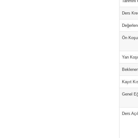
Tahmini 
Ders Kred
Değerlen
Ön Koşu
Yan Koş
Beklenen
Kayıt Kıs
Genel Eğ
Ders Açı