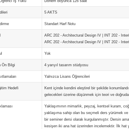
Öğrenci İş Yükü
Dönem boyunca 126 saat
ileri
5 AKTS
dirme
Standart Harf Notu
l
ARC 202 - Architectural Design IV | INT 202 - Inter
ARC 202 - Architectural Design IV | INT 202 - Inter
ul
Yok
 Ön Bilgi
4 yarıyıl tasarım stüdyosu
ıtlamaları
Yalnızca Lisans Öğrencileri
itim Hedefi
Kent içinde kendini eleştirel bir şekilde konumland
gelecekleri üzerine düşünmek için teori ve doğrud
klaması
Yaklaşımının mimarlık, peyzaj, kentsel kuram, coğra
yaklaşıma sahip olan bu seçmeli ders yürümek ve h
bir seminer dersi olarak kurgulanmıştır. Dersin ama
kesişen iki ana hat üzerinden incelemektir. İlk hat