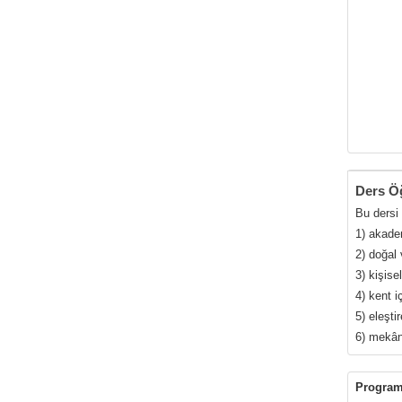
Ders Öğ
Bu dersi
1) akadem
2) doğal 
3) kişis
4) kent i
5) eleşti
6) mekân
Program 