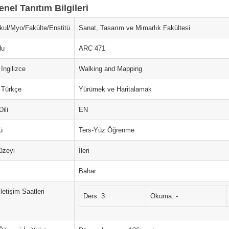
nel Tanıtım Bilgileri
ul/Myo/Fakülte/Enstitü
Sanat, Tasarım ve Mimarlık Fakültesi
du
ARC 471
İngilizce
Walking and Mapping
 Türkçe
Yürümek ve Haritalamak
ili
EN
ü
Ters-Yüz Öğrenme
üzeyi
İleri
Bahar
İletişim Saatleri
Ders: 3
Okuma: -