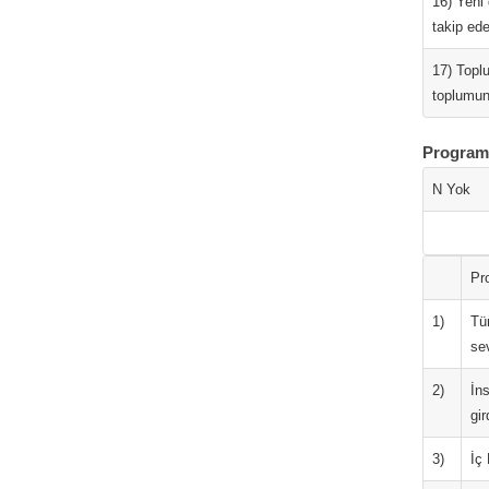
16) Yeni 
takip ede
17) Topl
toplumun
Program S
N Yok
Pro
1)
Tü
se
2)
İn
gir
3)
İç