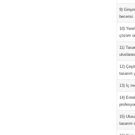
9) Girişi
becerisi.
10) Yerel
çözüm ür
11) Tasar
uluslarar
12) Çeşit
tasarım y
13) İç me
14) Entel
profesyon
15) Ulus
tasarım ö