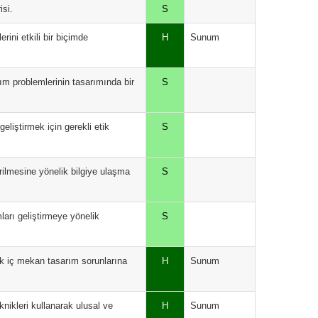
isi.
S
ini etkili bir biçimde
H
Sunum
rım problemlerinin tasarımında bir
S
eliştirmek için gerekli etik
S
rilmesine yönelik bilgiye ulaşma
S
mları geliştirmeye yönelik
S
rek iç mekan tasarım sorunlarına
H
Sunum
knikleri kullanarak ulusal ve
H
Sunum