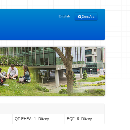
English
Ders Ara
QF-EHEA: 1. Düzey
EQF: 6. Düzey