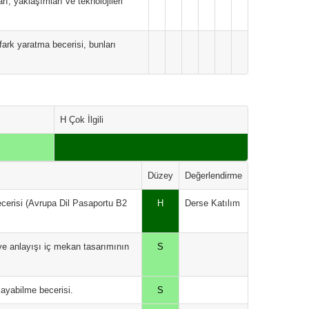
ı, yaklaşımları ve teknolojileri
ark yaratma becerisi, bunları
H Çok İlgili
Düzey
Değerlendirme
ecerisi (Avrupa Dil Pasaportu B2
H
Derse Katılım
 ve anlayışı iç mekan tasarımının
S
layabilme becerisi.
S