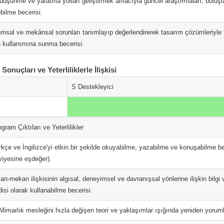
düşünme ve yaratma yolları geliştirmek amacıyla güncel araştırmaları, buluşlar
bilme becerisi.
umsal ve mekânsal sorunları tanımlayıp değerlendirerek tasarım çözümleriyle f
 kullanımına sunma becerisi.
onuçları ve Yeterliliklerle İlişkisi
S Destekleyici
gram Çıktıları ve Yeterlilikler
rkçe ve İngilizce'yi etkin bir şekilde okuyabilme, yazabilme ve konuşabilme b
viyesine eşdeğer).
san-mekan ilişkisinin algısal, deneyimsel ve davranışsal yönlerine ilişkin bilgi
disi olarak kullanabilme becerisi.
 Mimarlık mesleğini hızla değişen teori ve yaklaşımlar ışığında yeniden yorum