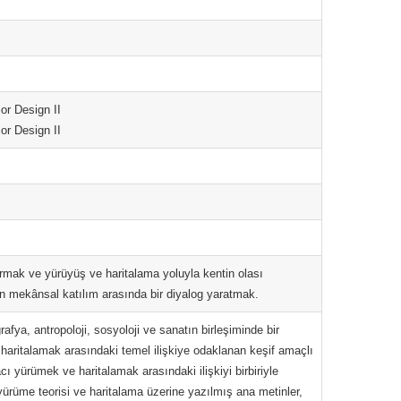
ior Design II
ior Design II
ırmak ve yürüyüş ve haritalama yoluyla kentin olası
an mekânsal katılım arasında bir diyalog yaratmak.
fya, antropoloji, sosyoloji ve sanatın birleşiminde bir
aritalamak arasındaki temel ilişkiye odaklanan keşif amaçlı
cı yürümek ve haritalamak arasındaki ilişkiyi birbiriyle
 yürüme teorisi ve haritalama üzerine yazılmış ana metinler,