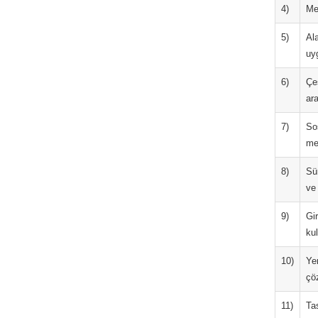
4)
Mek
5)
Ala
uy
6)
Çeş
ara
7)
So
me
8)
Sü
ve
9)
Gir
ku
10)
Yer
çö
11)
Tas