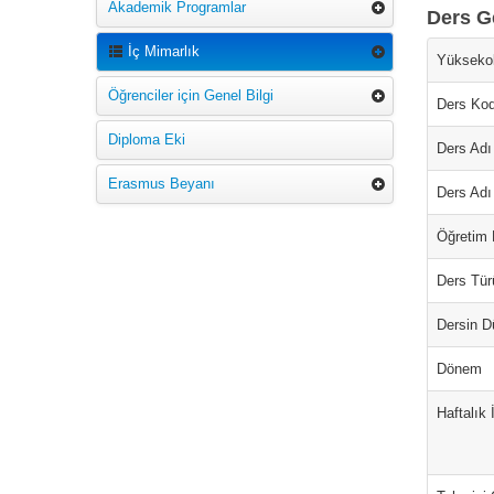
Akademik Programlar
Ders Ge
İç Mimarlık
Yüksekok
Öğrenciler için Genel Bilgi
Ders Ko
Diploma Eki
Ders Adı 
Erasmus Beyanı
Ders Adı
Öğretim D
Ders Tür
Dersin D
Dönem
Haftalık 