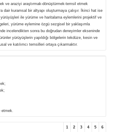
ek ve araziyi araştırmak-dönüştürmek-temsil etmek
ara dair kuramsal bir altyapı oluşturmaya çalışır. İkinci hat ise
f yürüyüşleri ile yürüme ve haritalama eylemlerini projektif ve
bölgeleri, yürüme eylemine özgü sezgisel bir yaklaşımla
inde incelendikten sonra bu doğrudan deneyimler ekseninde
ürünler yürüyüşlerin yapıldığı bölgelerin tekdüze, kesin ve
yusal ve katılımcı temsilleri ortaya çıkarmaktır.
mek;
ek;
e etmek.
1
2
3
4
5
6