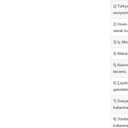
1) Türkç
seviyesi
2) İnsan-
olarak ku
3) İç Mi
4) Mekanl
5) Alanın
becerisi.
6) Çeşitl
getirebil
7) Sosyal
kullanma
8) Sürdür
kullanma