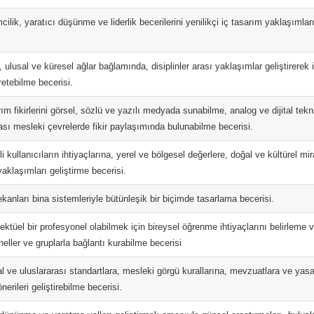
mcilik, yaratıcı düşünme ve liderlik becerilerini yenilikçi iç tasarım yaklaşımla
, ulusal ve küresel ağlar bağlamında, disiplinler arası yaklaşımlar geliştirere
etebilme becerisi.
ım fikirlerini görsel, sözlü ve yazılı medyada sunabilme, analog ve dijital tekn
ası mesleki çevrelerde fikir paylaşımında bulunabilme becerisi.
li kullanıcıların ihtiyaçlarına, yerel ve bölgesel değerlere, doğal ve kültürel mir
aklaşımları geliştirme becerisi.
kanları bina sistemleriyle bütünleşik bir biçimde tasarlama becerisi.
ektüel bir profesyonel olabilmek için bireysel öğrenme ihtiyaçlarını belirleme v
eller ve gruplarla bağlantı kurabilme becerisi
al ve uluslararası standartlara, mesleki görgü kurallarına, mevzuatlara ve ya
nerileri geliştirebilme becerisi.