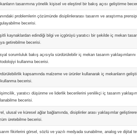
anların tasarımına yönelik kişisel ve eleştirel bir bakış açısı geliştirme becer
nındaki problemlerin çözümünde disiplinlerarası tasarım ve araştırma prensipler
gulayabilme becerisi.
itli kaynaklardan edindiği bilgi ve içgörüyü yaratıcı bir şekilde iç mekan tasa
ya getirebilme becerisi.
syal sorumluluk bakış açısıyla sürdürülebilir iç mekan tasarım yaklaşımlarını g
todolojiyi kullanma becerisi.
rdürülebilirlik kapsamında malzeme ve ürünler kullanarak iç mekanların gelişti
 kullanma becerisi.
işimcilik, yaratıcı düşünme ve liderlik becerilerini yenilikçi iç tasarım yaklaşı
llanabilme becerisi.
el, ulusal ve küresel ağlar bağlamında, disiplinler arası yaklaşımlar geliştire
züm üretebilme becerisi.
arım fikirlerini görsel, sözlü ve yazılı medyada sunabilme, analog ve dijital te