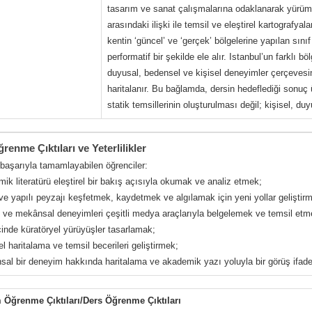
tasarım ve sanat çalışmalarına odaklanarak yürüm
arasındaki ilişki ile temsil ve eleştirel kartografyal
kentin ‘güncel’ ve ‘gerçek’ bölgelerine yapılan sını
performatif bir şekilde ele alır. Istanbul’un farklı 
duyusal, bedensel ve kişisel deneyimler çerçeves
haritalanır. Bu bağlamda, dersin hedeflediği sonuç 
statik temsillerinin oluşturulması değil; kişisel, du
renme Çıktıları ve Yeterlilikler
 başarıyla tamamlayabilen öğrenciler:
ik literatürü eleştirel bir bakış açısıyla okumak ve analiz etmek;
ve yapılı peyzajı keşfetmek, kaydetmek ve algılamak için yeni yollar geliştir
el ve mekânsal deneyimleri çeşitli medya araçlarıyla belgelemek ve temsil etm
çinde küratöryel yürüyüşler tasarlamak;
rel haritalama ve temsil becerileri geliştirmek;
sal bir deneyim hakkında haritalama ve akademik yazı yoluyla bir görüş ifad
Öğrenme Çıktıları/Ders Öğrenme Çıktıları