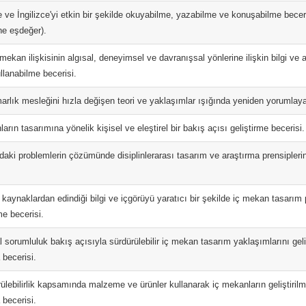
e ve İngilizce'yi etkin bir şekilde okuyabilme, yazabilme ve konuşabilme bece
ne eşdeğer).
mekan ilişkisinin algısal, deneyimsel ve davranışsal yönlerine ilişkin bilgi ve 
llanabilme becerisi.
marlık mesleğini hızla değişen teori ve yaklaşımlar ışığında yeniden yorumlaya
arın tasarımına yönelik kişisel ve eleştirel bir bakış açısı geliştirme becerisi.
daki problemlerin çözümünde disiplinlerarası tasarım ve araştırma prensiplerin
i kaynaklardan edindiği bilgi ve içgörüyü yaratıcı bir şekilde iç mekan tasarım
me becerisi.
 sorumluluk bakış açısıyla sürdürülebilir iç mekan tasarım yaklaşımlarını geliş
 becerisi.
ülebilirlik kapsamında malzeme ve ürünler kullanarak iç mekanların geliştiril
 becerisi.