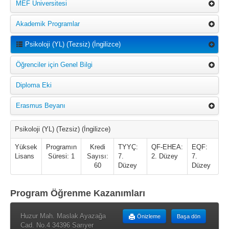
MEF Üniversitesi
Akademik Programlar
Psikoloji (YL) (Tezsiz) (İngilizce)
Öğrenciler için Genel Bilgi
Diploma Eki
Erasmus Beyanı
Psikoloji (YL) (Tezsiz) (İngilizce)
Yüksek
Programın
Kredi
TYYÇ:
QF-EHEA:
EQF:
Lisans
Süresi: 1
Sayısı:
7.
2. Düzey
7.
60
Düzey
Düzey
Program Öğrenme Kazanımları
Huzur Mah. Maslak Ayazağa
Önizleme
Başa dön
Cad. No.4 34396 Sarıyer