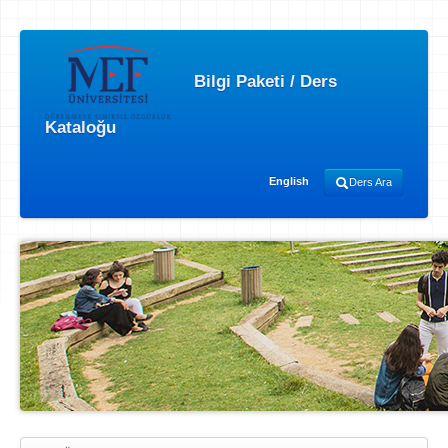
Bilgi Paketi / Ders
Kataloğu
English
Ders Ara