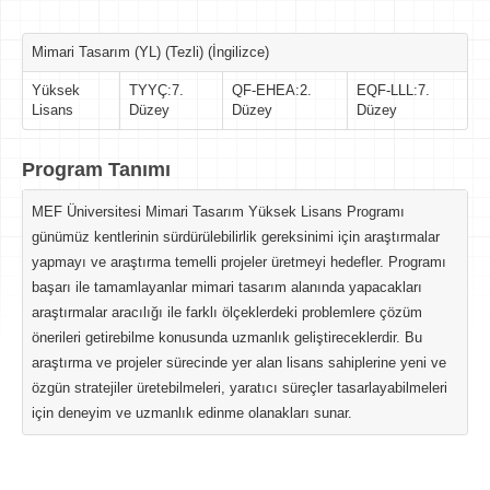
Mimari Tasarım (YL) (Tezli) (İngilizce)
Yüksek
TYYÇ:7.
QF-EHEA:2.
EQF-LLL:7.
Lisans
Düzey
Düzey
Düzey
Program Tanımı
MEF Üniversitesi Mimari Tasarım Yüksek Lisans Programı
günümüz kentlerinin sürdürülebilirlik gereksinimi için araştırmalar
yapmayı ve araştırma temelli projeler üretmeyi hedefler. Programı
başarı ile tamamlayanlar mimari tasarım alanında yapacakları
araştırmalar aracılığı ile farklı ölçeklerdeki problemlere çözüm
önerileri getirebilme konusunda uzmanlık geliştireceklerdir. Bu
araştırma ve projeler sürecinde yer alan lisans sahiplerine yeni ve
özgün stratejiler üretebilmeleri, yaratıcı süreçler tasarlayabilmeleri
için deneyim ve uzmanlık edinme olanakları sunar.