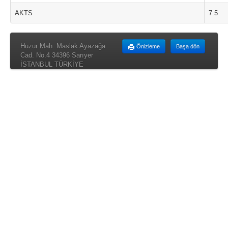
AKTS
7.5
Huzur Mah. Maslak Ayazağa
Önizleme
Başa dön
Cad. No.4 34396 Sarıyer
İSTANBUL TÜRKİYE