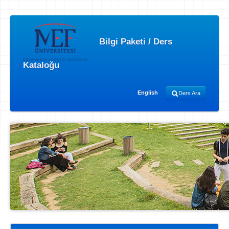
Bilgi Paketi / Ders
Kataloğu
English
Ders Ara