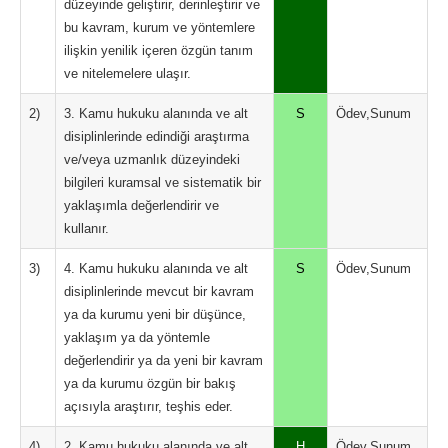
düzeyinde geliştirir, derinleştirir ve
bu kavram, kurum ve yöntemlere
ilişkin yenilik içeren özgün tanım
ve nitelemelere ulaşır.
2)
3. Kamu hukuku alanında ve alt
S
Ödev,Sunum
disiplinlerinde edindiği araştırma
ve/veya uzmanlık düzeyindeki
bilgileri kuramsal ve sistematik bir
yaklaşımla değerlendirir ve
kullanır.
3)
4. Kamu hukuku alanında ve alt
S
Ödev,Sunum
disiplinlerinde mevcut bir kavram
ya da kurumu yeni bir düşünce,
yaklaşım ya da yöntemle
değerlendirir ya da yeni bir kavram
ya da kurumu özgün bir bakış
açısıyla araştırır, teşhis eder.
4)
2. Kamu hukuku alanında ve alt
H
Ödev,Sunum