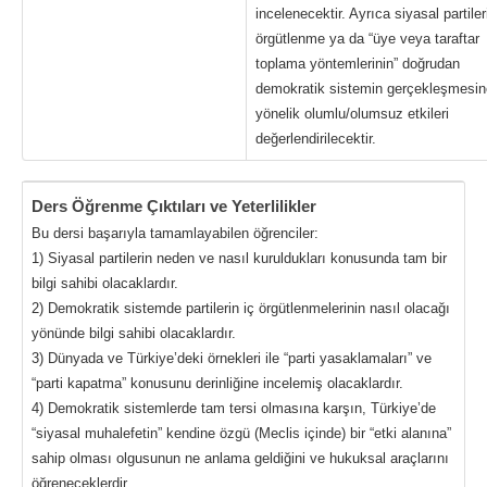
incelenecektir. Ayrıca siyasal partiler
örgütlenme ya da “üye veya taraftar
toplama yöntemlerinin” doğrudan
demokratik sistemin gerçekleşmesin
yönelik olumlu/olumsuz etkileri
değerlendirilecektir.
Ders Öğrenme Çıktıları ve Yeterlilikler
Bu dersi başarıyla tamamlayabilen öğrenciler:
1) Siyasal partilerin neden ve nasıl kuruldukları konusunda tam bir
bilgi sahibi olacaklardır.
2) Demokratik sistemde partilerin iç örgütlenmelerinin nasıl olacağı
yönünde bilgi sahibi olacaklardır.
3) Dünyada ve Türkiye’deki örnekleri ile “parti yasaklamaları” ve
“parti kapatma” konusunu derinliğine incelemiş olacaklardır.
4) Demokratik sistemlerde tam tersi olmasına karşın, Türkiye’de
“siyasal muhalefetin” kendine özgü (Meclis içinde) bir “etki alanına”
sahip olması olgusunun ne anlama geldiğini ve hukuksal araçlarını
öğreneceklerdir.