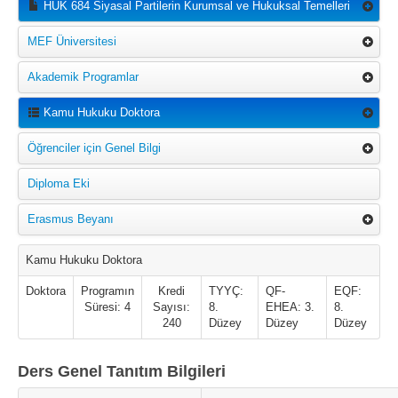
HUK 684 Siyasal Partilerin Kurumsal ve Hukuksal Temelleri
MEF Üniversitesi
Akademik Programlar
Kamu Hukuku Doktora
Öğrenciler için Genel Bilgi
Diploma Eki
Erasmus Beyanı
Kamu Hukuku Doktora
Doktora
Programın
Kredi
TYYÇ:
QF-
EQF:
Süresi: 4
Sayısı:
8.
EHEA: 3.
8.
240
Düzey
Düzey
Düzey
Ders Genel Tanıtım Bilgileri