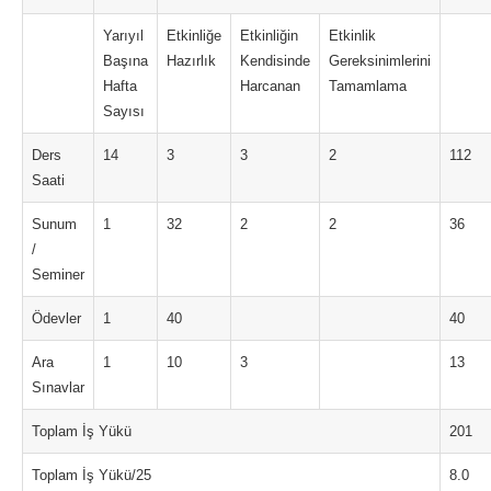
Yarıyıl
Etkinliğe
Etkinliğin
Etkinlik
Başına
Hazırlık
Kendisinde
Gereksinimlerini
Hafta
Harcanan
Tamamlama
Sayısı
Ders
14
3
3
2
112
Saati
Sunum
1
32
2
2
36
/
Seminer
Ödevler
1
40
40
Ara
1
10
3
13
Sınavlar
Toplam İş Yükü
201
Toplam İş Yükü/25
8.0