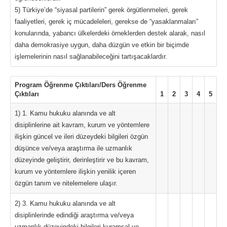
5) Türkiye’de “siyasal partilerin” gerek örgütlenmeleri, gerek
faaliyetleri, gerek iç mücadeleleri, gerekse de “yasaklanmaları”
konularında, yabancı ülkelerdeki örneklerden destek alarak, nasıl
daha demokrasiye uygun, daha düzgün ve etkin bir biçimde
işlemelerinin nasıl sağlanabileceğini tartışacaklardır.
Program Öğrenme Çıktıları/Ders Öğrenme
Çıktıları
1
2
3
4
5
1) 1. Kamu hukuku alanında ve alt
disiplinlerine ait kavram, kurum ve yöntemlere
ilişkin güncel ve ileri düzeydeki bilgileri özgün
düşünce ve/veya araştırma ile uzmanlık
düzeyinde geliştirir, derinleştirir ve bu kavram,
kurum ve yöntemlere ilişkin yenilik içeren
özgün tanım ve nitelemelere ulaşır.
2) 3. Kamu hukuku alanında ve alt
disiplinlerinde edindiği araştırma ve/veya
uzmanlık düzeyindeki bilgileri kuramsal ve