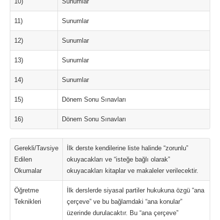
10)
Sunumlar
11)
Sunumlar
12)
Sunumlar
13)
Sunumlar
14)
Sunumlar
15)
Dönem Sonu Sınavları
16)
Dönem Sonu Sınavları
Gerekli/Tavsiye
İlk derste kendilerine liste halinde “zorunlu”
Edilen
okuyacakları ve “isteğe bağlı olarak”
Okumalar
okuyacakları kitaplar ve makaleler verilecektir.
Öğretme
İlk derslerde siyasal partiler hukukuna özgü “ana
Teknikleri
çerçeve” ve bu bağlamdaki “ana konular”
üzerinde durulacaktır. Bu “ana çerçeve”