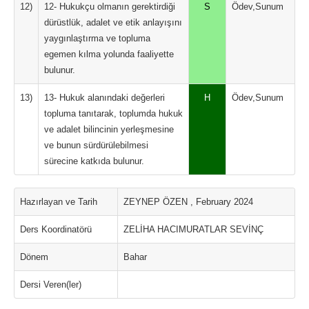
12)
12- Hukukçu olmanın gerektirdiği
S
Ödev,Sunum
dürüstlük, adalet ve etik anlayışını
yaygınlaştırma ve topluma
egemen kılma yolunda faaliyette
bulunur.
13)
13- Hukuk alanındaki değerleri
H
Ödev,Sunum
topluma tanıtarak, toplumda hukuk
ve adalet bilincinin yerleşmesine
ve bunun sürdürülebilmesi
sürecine katkıda bulunur.
Hazırlayan ve Tarih
ZEYNEP ÖZEN , February 2024
Ders Koordinatörü
ZELİHA HACIMURATLAR SEVİNÇ
Dönem
Bahar
Dersi Veren(ler)