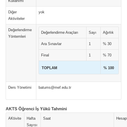
Kullanımı
Diğer
yok
Aktiviteler
Değerlendirme
Değerlendirme Araçları
Sayı
Ağırlık
Yöntemleri
Ara Sınavlar
1
% 30
Final
1
% 70
TOPLAM
% 100
Ders Yönetimi
batums@mef.edu.tr
AKTS Öğrenci İş Yükü Tahmini
AKtivite
Hafta
Saat
Hesap
Sayısı