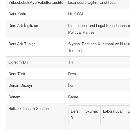
Yüksekokul/Myo/Fakülte/Enstitü
Lisansüstü Eğitim Enstitüsü
Ders Kodu
HUK 684
Ders Adı İngilizce
Institutional and Legal Foundations o
Political Parties
Ders Adı Türkçe
Siyasal Partilerin Kurumsal ve Huku
Temelleri
Öğretim Dili
TR
Ders Türü
Ders
Dersin Düzeyi
İleri
Dönem
Bahar
Haftalık İletişim Saatleri
Ders:
Okuma:
Laboratuvar
D
3
: