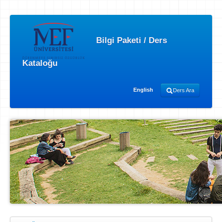
Bilgi Paketi / Ders
Kataloğu
English
Ders Ara