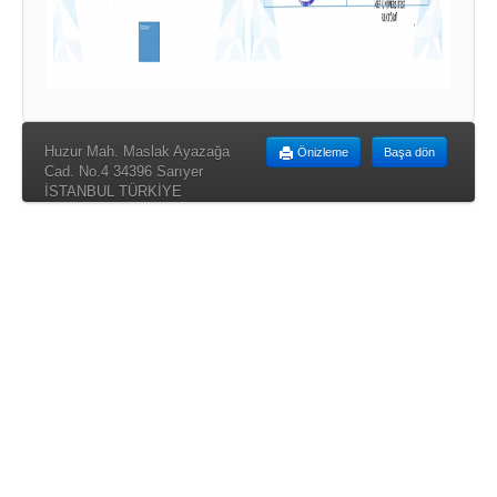
Huzur Mah. Maslak Ayazağa
Önizleme
Başa dön
Cad. No.4 34396 Sarıyer
İSTANBUL TÜRKİYE