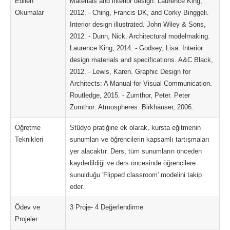
Edilen
Materials and interior design. Laurence King,
Okumalar
2012. - Ching, Francis DK, and Corky Binggeli.
Interior design illustrated. John Wiley & Sons,
2012. - Dunn, Nick. Architectural modelmaking.
Laurence King, 2014. - Godsey, Lisa. Interior
design materials and specifications. A&C Black,
2012. - Lewis, Karen. Graphic Design for
Architects: A Manual for Visual Communication.
Routledge, 2015. - Zumthor, Peter. Peter
Zumthor: Atmospheres. Birkhäuser, 2006.
Öğretme
Stüdyo pratiğine ek olarak, kursta eğitmenin
Teknikleri
sunumları ve öğrencilerin kapsamlı tartışmaları
yer alacaktır. Ders, tüm sunumların önceden
kaydedildiği ve ders öncesinde öğrencilere
sunulduğu 'Flipped classroom' modelini takip
eder.
Ödev ve
3 Proje- 4 Değerlendirme
Projeler