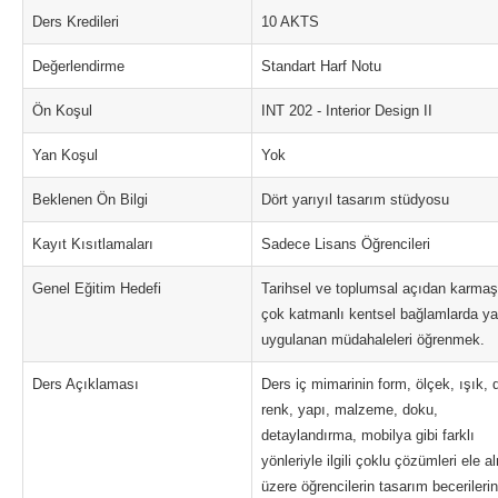
Ders Kredileri
10 AKTS
Değerlendirme
Standart Harf Notu
Ön Koşul
INT 202 - Interior Design II
Yan Koşul
Yok
Beklenen Ön Bilgi
Dört yarıyıl tasarım stüdyosu
Kayıt Kısıtlamaları
Sadece Lisans Öğrencileri
Genel Eğitim Hedefi
Tarihsel ve toplumsal açıdan karmaş
çok katmanlı kentsel bağlamlarda ya
uygulanan müdahaleleri öğrenmek.
Ders Açıklaması
Ders iç mimarinin form, ölçek, ışık, 
renk, yapı, malzeme, doku,
detaylandırma, mobilya gibi farklı
yönleriyle ilgili çoklu çözümleri ele 
üzere öğrencilerin tasarım becerilerin