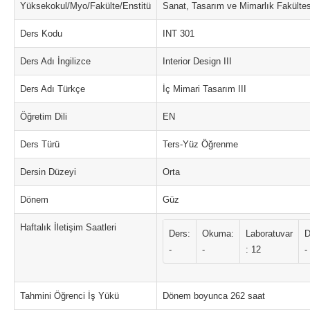
Yüksekokul/Myo/Fakülte/Enstitü
Sanat, Tasarım ve Mimarlık Fakültes
Ders Kodu
INT 301
Ders Adı İngilizce
Interior Design III
Ders Adı Türkçe
İç Mimari Tasarım III
Öğretim Dili
EN
Ders Türü
Ters-Yüz Öğrenme
Dersin Düzeyi
Orta
Dönem
Güz
Haftalık İletişim Saatleri
Ders:
Okuma:
Laboratuvar
D
-
-
: 12
-
Tahmini Öğrenci İş Yükü
Dönem boyunca 262 saat