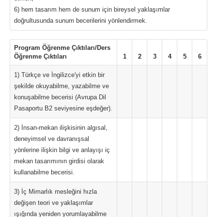
6) hem tasarım hem de sunum için bireysel yaklaşımlar
doğrultusunda sunum becerilerini yönlendirmek.
Program Öğrenme Çıktıları/Ders
Öğrenme Çıktıları
1
2
3
4
5
6
1) Türkçe ve İngilizce'yi etkin bir
şekilde okuyabilme, yazabilme ve
konuşabilme becerisi (Avrupa Dil
Pasaportu B2 seviyesine eşdeğer).
2) İnsan-mekan ilişkisinin algısal,
deneyimsel ve davranışsal
yönlerine ilişkin bilgi ve anlayışı iç
mekan tasarımının girdisi olarak
kullanabilme becerisi.
3) İç Mimarlık mesleğini hızla
değişen teori ve yaklaşımlar
ışığında yeniden yorumlayabilme