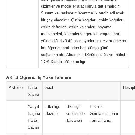
çizimler ve modeller aracılığıyla tartışmalıdır.
Sunum kalitesinde mükemmellik tercih edilecek
bir şey olacaktır. Çizim kağıtları, eskiz kağıtları,
eskiz defterleri, eskiz kalemleri, boyama
malzemeleri, kalemler ve gerekli programların
yüklendiği dizüstü bilgisayarlar gibi çizim araçları
her öğrenci tarafından her stüdyo günü
sağlanmalıdır. Akademik Dürüstsüzlük ve İntihal:
YOK Disiplin Yönetmeliği
AKTS Öğrenci İş Yükü Tahmini
AKtivite
Hafta
Saat
Hesap
Sayısı
Yarıyıl
Etkinliğe
Etkinliğin
Etkinlik
Başına
Hazırlık
Kendisinde
Gereksinimlerini
Hafta
Harcanan
Tamamlama
Sayısı