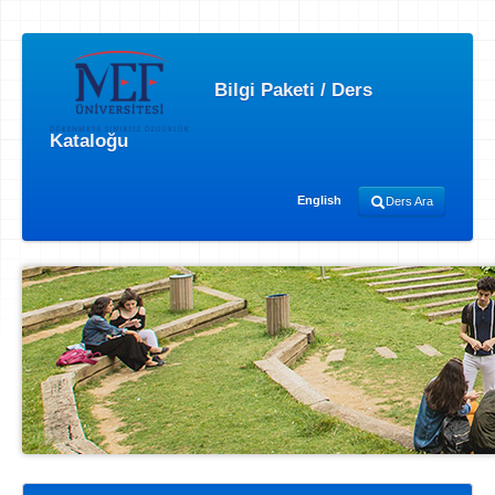
Bilgi Paketi / Ders
Kataloğu
English
Ders Ara