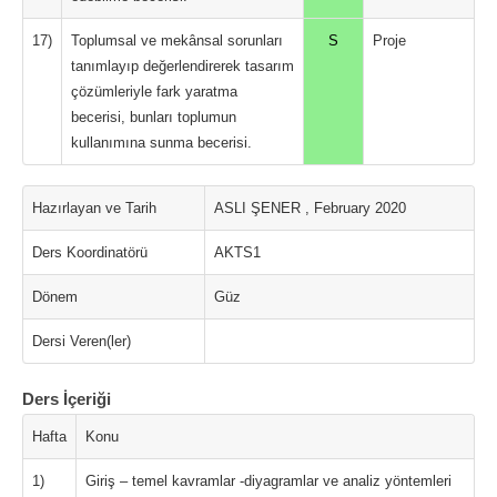
17)
Toplumsal ve mekânsal sorunları
S
Proje
tanımlayıp değerlendirerek tasarım
çözümleriyle fark yaratma
becerisi, bunları toplumun
kullanımına sunma becerisi.
Hazırlayan ve Tarih
ASLI ŞENER , February 2020
Ders Koordinatörü
AKTS1
Dönem
Güz
Dersi Veren(ler)
Ders İçeriği
Hafta
Konu
1)
Giriş – temel kavramlar -diyagramlar ve analiz yöntemleri