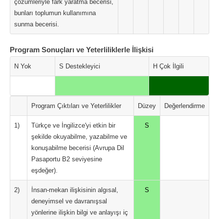
çözümleriyle fark yaratma becerisi,
bunları toplumun kullanımına
sunma becerisi.
Program Sonuçları ve Yeterliliklerle İlişkisi
N Yok
S Destekleyici
H Çok İlgili
Program Çıktıları ve Yeterlilikler
Düzey
Değerlendirme
1)
Türkçe ve İngilizce'yi etkin bir
S
şekilde okuyabilme, yazabilme ve
konuşabilme becerisi (Avrupa Dil
Pasaportu B2 seviyesine
eşdeğer).
2)
İnsan-mekan ilişkisinin algısal,
S
deneyimsel ve davranışsal
yönlerine ilişkin bilgi ve anlayışı iç