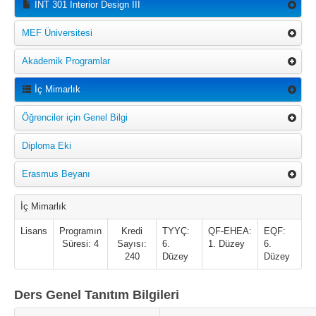
INT 301 Interior Design III
MEF Üniversitesi
Akademik Programlar
İç Mimarlık
Öğrenciler için Genel Bilgi
Diploma Eki
Erasmus Beyanı
İç Mimarlık
Lisans
Programın
Kredi
TYYÇ:
QF-EHEA:
EQF:
Süresi: 4
Sayısı:
6.
1. Düzey
6.
240
Düzey
Düzey
Ders Genel Tanıtım Bilgileri