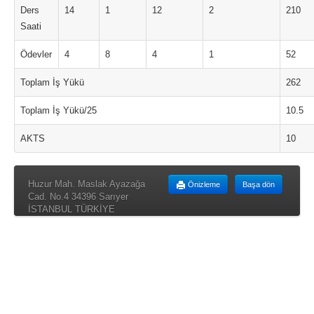
Ders
14
1
12
2
210
Saati
Ödevler
4
8
4
1
52
Toplam İş Yükü
262
Toplam İş Yükü/25
10.5
AKTS
10
Huzur Mah. Maslak Ayazağa
Önizleme
Başa dön
Cad. No.4 34396 Sarıyer
İSTANBUL TÜRKİYE